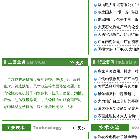
华润电力湖北有限公司10
响应国家“一带一路”号
走出国门，代表中国，服
大庆石化热电厂#5汽轮
大唐宝鸡热电厂1号机轴
广东南海发电一厂轴颈磨
国投大峡电厂Φ600大
多家单位盗用、抄袭、模
几例轴颈修复工艺不当引
全方位解决机械设备的磨损、拉(划)伤、腐蚀、
密封、铸造缺陷、尺寸超差等表面修复难题。
如：
怎样选择可靠的有实力的
汽轮机发电机转子轴颈修复（拉伤、磨损、沟槽、
轴颈修复行业越来越乱，
损伤、划伤现场修复），汽轮机汽缸结合面密封，
大力推广自主创新的再制
励磁机整流子抗磨，调相器滑环抗磨，各种…
国内外再制造的新发展及
表面处理技术大力推动中
汽轮发电机转子轴承断油