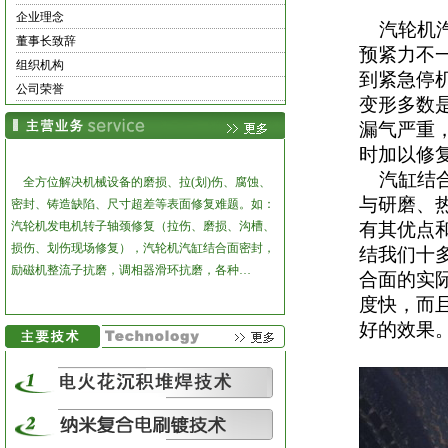
企业理念
汽轮机汽
董事长致辞
预紧力不
组织机构
到紧急停
公司荣誉
变形多数
漏气严重
时加以修
汽缸结合
全方位解决机械设备的磨损、拉(划)伤、腐蚀、
与研磨、
密封、铸造缺陷、尺寸超差等表面修复难题。
如：
汽轮机发电机转子轴颈修复（拉伤、磨损、沟槽、
有其优点
损伤、划伤现场修复），汽轮机汽缸结合面密封，
结我们十
励磁机整流子抗磨，调相器滑环抗磨，各种…
合面的实
度快，而
好的效果