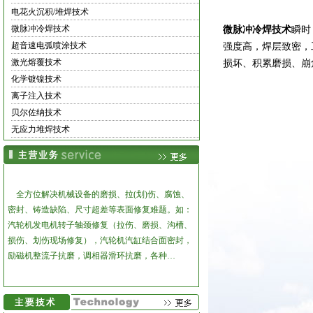
电花火沉积/堆焊技术
微脉冲冷焊技术
微脉冲冷焊技术
瞬时
超音速电弧喷涂技术
强度高，焊层致密，
激光熔覆技术
损坏、积累磨损、崩
化学镀镍技术
离子注入技术
贝尔佐纳技术
无应力堆焊技术
全方位解决机械设备的磨损、拉(划)伤、腐蚀、
密封、铸造缺陷、尺寸超差等表面修复难题。
如：
汽轮机发电机转子轴颈修复（拉伤、磨损、沟槽、
损伤、划伤现场修复），汽轮机汽缸结合面密封，
励磁机整流子抗磨，调相器滑环抗磨，各种…