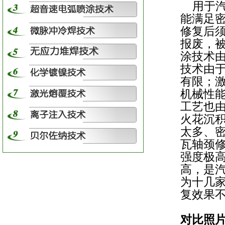
用于汽
能满足
修复后
报废，被
涂技术
技术由
有限；
机械性
工艺也
火花沉
太多、
瓦轴颈
强度极高
高，是
为十几
复效果
对比照