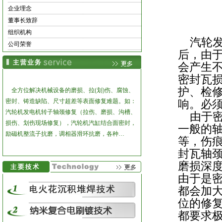
企业理念
董事长致辞
组织机构
汽轮发
公司荣誉
后，由
会产生
密封瓦
护、检
全方位解决机械设备的磨损、拉(划)伤、腐蚀、
密封、铸造缺陷、尺寸超差等表面修复难题。
如：
响。必
汽轮机发电机转子轴颈修复（拉伤、磨损、沟槽、
由于密
损伤、划伤现场修复），汽轮机汽缸结合面密封，
一般的
励磁机整流子抗磨，调相器滑环抗磨，各种…
等，伤
封瓦轴颈
磨损深
由于是
都会加
位的修
都要求