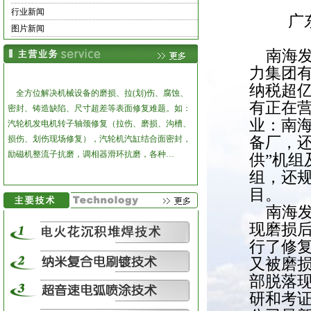
行业新闻
广
图片新闻
南海发
力集团有
纳税超
全方位解决机械设备的磨损、拉(划)伤、腐蚀、
有正在
密封、铸造缺陷、尺寸超差等表面修复难题。
如：
业：南
汽轮机发电机转子轴颈修复（拉伤、磨损、沟槽、
损伤、划伤现场修复），汽轮机汽缸结合面密封，
备厂，还
励磁机整流子抗磨，调相器滑环抗磨，各种…
供”机组
组，还规
目。
南海发
现磨损
行了修
又被磨损
部脱落
研和考